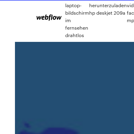
laptop-
herunterzuladen
vi
bildschirm
hp deskjet 209a
fa
im
mp
fernsehen
drahtlos