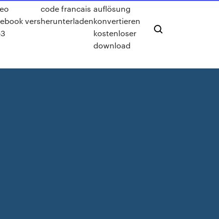
deo
code francais
auflösung
cebook vers
herunterladen
konvertieren
3
kostenloser
download